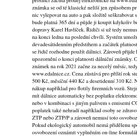
prosinci začíná prodej elektronické na www.eda
známka se od té klasické neliší jen způsobem pr
nic vylepovat na auto a pak složitě seškrabovat 
bude platná 365 dní a půjde ji koupit kdykoliv 
dopravy Karel Havlíček. Řidiči si už tedy nemu
na konci ledna na poslední chvíli. Systém umožn
devadesátidenním předstihem a začátek platnosti
se řidič rozhodne použít dálnici. Zároveň přijde
upozornění o konci platnosti dálniční známky. O
známek na rok 2021 začne za necelý měsíc, tedy
www.edalnice.cz. Cena zůstává pro příští rok st
500 Kč, měsíční 440 Kč a desetidenní 310 Kč. 
nákup například pro flotily firemních vozů. Ste
mít dálnice automaticky bez poplatku elektromo
nebo v kombinaci s jiným palivem s emisemi C
poplatek také nehradí například osoby se zdrav
ZTP nebo ZTP/P a zároveň nemusí toto osvoboz
Pokud ekologický automobil nemá přidělenu spe
osvobození oznámit vyplněním on-line formulá