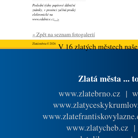
Poslední týdny papírové dálniční
známky, v prosinci začíná prodej
elektronické na
www.edalnice.cz
...>
« Zpět na seznam fotogalerií
Zlatá města © 2026
V 16 zlatých městech našeh
Zlatá města ... t
www.zlatebrno.cz
|
w
www.zlatyceskykrumlov
www.zlatefrantiskovylazne.
www.zlatycheb.cz