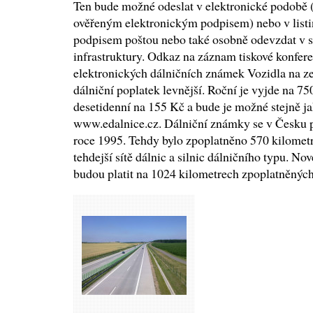
Ten bude možné odeslat v elektronické podobě 
ověřeným elektronickým podpisem) nebo v list
podpisem poštou nebo také osobně odevzdat v s
infrastruktury. Odkaz na záznam tiskové konfer
elektronických dálničních známek Vozidla na z
dálniční poplatek levnější. Roční je vyjde na 7
desetidenní na 155 Kč a bude je možné stejně j
www.edalnice.cz. Dálniční známky se v Česku p
roce 1995. Tehdy bylo zpoplatněno 570 kilomet
tehdejší sítě dálnic a silnic dálničního typu. N
budou platit na 1024 kilometrech zpoplatněnýc