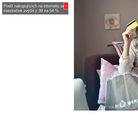
x
Podíl nakupujících na internetu se
meziročně zvýšil z 39 na 54 %